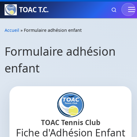
TOAC T.C.
Skip to content
Search
Accueil
»
Formulaire adhésion enfant
Formulaire adhésion
enfant
TOAC Tennis Club
Fiche d'Adhésion Enfant