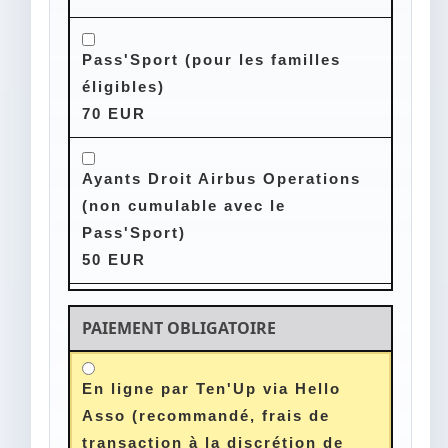
Pass'Sport (pour les familles
éligibles)
70 EUR
Ayants Droit Airbus Operations
(non cumulable avec le
Pass'Sport)
50 EUR
PAIEMENT OBLIGATOIRE
Mode de paiement
En ligne par Ten'Up via Hello
Asso (recommandé, frais de
transaction à la discrétion de