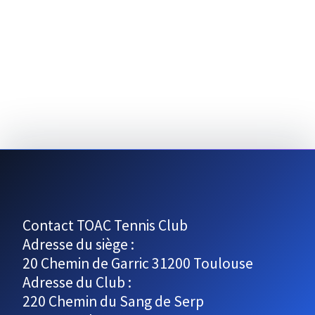
e
d
e
a
e
t
v
e
t
u
.
n
e
s
a
É
v
v
i
è
g
n
e
a
m
Contact TOAC Tennis Club
t
Adresse du siège :
e
i
20 Chemin de Garric 31200 Toulouse
n
Adresse du Club :
t
o
220 Chemin du Sang de Serp