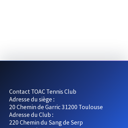
e
d
e
a
e
t
v
e
t
u
.
n
e
s
a
É
v
v
i
è
g
n
e
a
m
Contact TOAC Tennis Club
t
Adresse du siège :
e
i
20 Chemin de Garric 31200 Toulouse
n
Adresse du Club :
t
o
220 Chemin du Sang de Serp