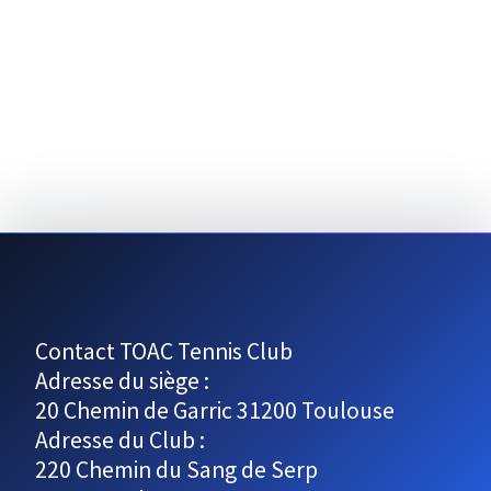
e
d
e
a
e
t
v
e
t
u
.
n
e
s
a
É
v
v
i
è
g
n
e
a
m
Contact TOAC Tennis Club
t
Adresse du siège :
e
i
20 Chemin de Garric 31200 Toulouse
n
Adresse du Club :
t
o
220 Chemin du Sang de Serp