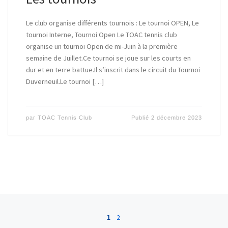
Le club organise différents tournois : Le tournoi OPEN, Le
tournoi Interne, Tournoi Open Le TOAC tennis club
organise un tournoi Open de mi-Juin à la première
semaine de Juillet.Ce tournoi se joue sur les courts en
dur et en terre battue.Il s’inscrit dans le circuit du Tournoi
Duverneuil.Le tournoi […]
par
TOAC Tennis Club
Publié
2 décembre 2023
Posts navigation
1
2