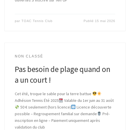
ouvertes S’inscrire sur Ten’UP
par
TOAC Tennis Club
Publié
15 mai 2026
NON CLASSÉ
Pas besoin de plage quand on
a un court !
Cet été, troque le sable pour la terre battue
Adhésion Tennis Été 2025
Valable du 1er juin au 31 août
50 € seulement (hors licence)
Licence découverte
possible – Regroupement familial sur demande
Pré-
inscription en ligne – Paiement uniquement après
validation du club