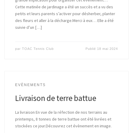
grande implication pour organiser cet évènement…
Cette matinée de jardinage a été un succès et a vu des
petits et leurs parents s’activer pour désherber, planter
des fleurs et aller à la décharge.Merci à eux… Elle a été
suivie d’un […]
par
TOAC Tennis Club
Publié
18 mai 2024
EVÈNEMENTS
Livraison de terre battue
La livraison En vue de la réfection de nos terrains au
printemps, 8 tonnes de terre battue ont été livrées et
stockées ce jour.Découvrez cet évènement en image.